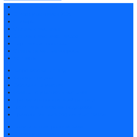
Разделы выставки
Список участников 2025
Спикеры
Отзывы о выставке
Отзывы о выставке - видео
Партнеры и спонсоры
Ответы на частые вопросы
Контакты
Забронировать стенд
Каталог стендов
Субсидии на участие
Советы по участию в выставке
Пригласить посетителей на стенд
Гостиницы и визовая поддержка
Приложение LeadFrog для участников
Получить электронный билет
Список участников 2025