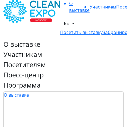
О
Участникам
Посе
выставке
Ru
Посетить выставку
Заброниро
О выставке
Участникам
Посетителям
Пресс-центр
Программа
О выставке