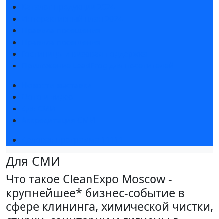
Каталог продукции 2024
Интерактивный план 2024
Правила посещения
Правила посещения
Гостиницы и визовая поддержка
Приложение LeadFrog для посетителей
Новости выставки
Фото и видео
Для СМИ
Аккредитация СМИ
Деловая программа 11111
Для СМИ
Что такое CleanExpo Moscow -
крупнейшее* бизнес-событие в
сфере клининга, химической чистки,