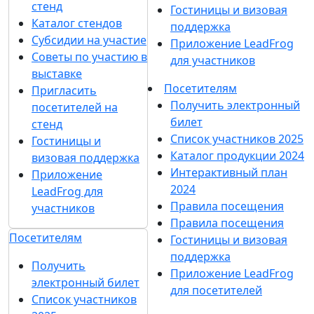
стенд
Гостиницы и визовая
Каталог стендов
поддержка
Субсидии на участие
Приложение LeadFrog
Советы по участию в
для участников
выставке
Посетителям
Пригласить
Получить электронный
посетителей на
билет
стенд
Список участников 2025
Гостиницы и
Каталог продукции 2024
визовая поддержка
Интерактивный план
Приложение
2024
LeadFrog для
Правила посещения
участников
Правила посещения
Посетителям
Гостиницы и визовая
поддержка
Получить
Приложение LeadFrog
электронный билет
для посетителей
Список участников