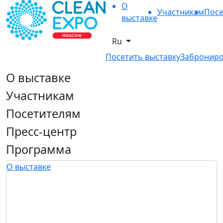
О
Участникам
Посе
выставке
Ru
Посетить выставку
Заброниро
О выставке
Участникам
Посетителям
Пресс-центр
Программа
О выставке