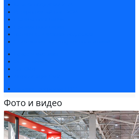
Каталог продукции 2024
Интерактивный план 2024
Правила посещения
Правила посещения
Гостиницы и визовая поддержка
Приложение LeadFrog для посетителей
Новости выставки
Фото и видео
Для СМИ
Аккредитация СМИ
Деловая программа 11111
Фото и видео