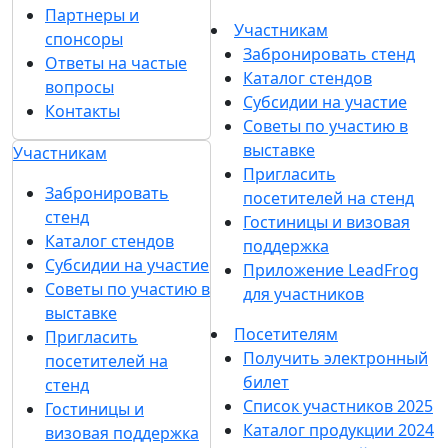
Партнеры и
Участникам
спонсоры
Забронировать стенд
Ответы на частые
Каталог стендов
вопросы
Субсидии на участие
Контакты
Советы по участию в
выставке
Участникам
Пригласить
Забронировать
посетителей на стенд
стенд
Гостиницы и визовая
Каталог стендов
поддержка
Субсидии на участие
Приложение LeadFrog
Советы по участию в
для участников
выставке
Посетителям
Пригласить
Получить электронный
посетителей на
билет
стенд
Список участников 2025
Гостиницы и
Каталог продукции 2024
визовая поддержка