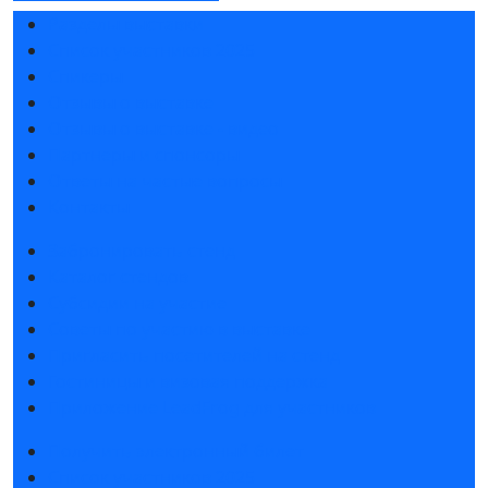
Разделы выставки
Список участников 2025
Спикеры
Отзывы о выставке
Отзывы о выставке - видео
Партнеры и спонсоры
Ответы на частые вопросы
Контакты
Забронировать стенд
Каталог стендов
Субсидии на участие
Советы по участию в выставке
Пригласить посетителей на стенд
Гостиницы и визовая поддержка
Приложение LeadFrog для участников
Получить электронный билет
Список участников 2025