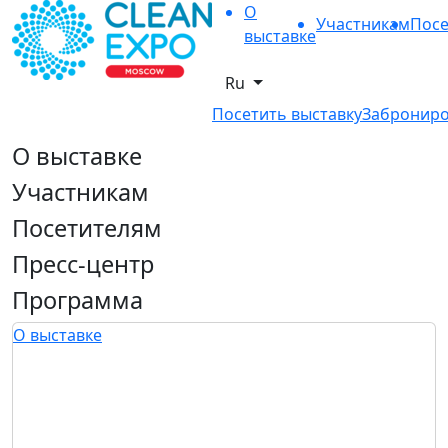
О
Участникам
Посе
выставке
Ru
Посетить выставку
Заброниро
О выставке
Участникам
Посетителям
Пресс-центр
Программа
О выставке