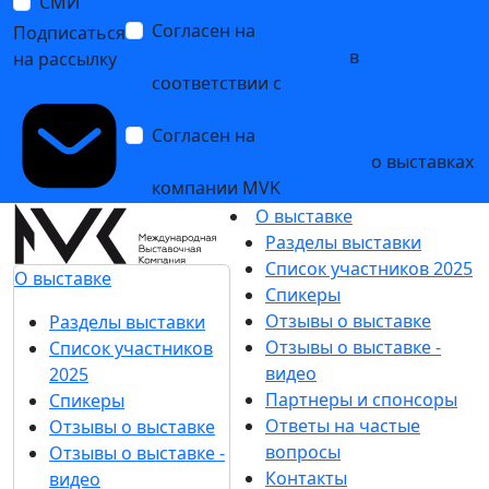
СМИ
Согласен на
обработку
Подписаться
персональных данных
в
на рассылку
соответствии с
Политикой
обработки персональных данных
Согласен на
получение уведомлений
и рекламных сообщений
о выставках
компании MVK
О выставке
Разделы выставки
Список участников 2025
О выставке
Спикеры
Отзывы о выставке
Разделы выставки
Отзывы о выставке -
Список участников
видео
2025
Партнеры и спонсоры
Спикеры
Ответы на частые
Отзывы о выставке
вопросы
Отзывы о выставке -
Контакты
видео