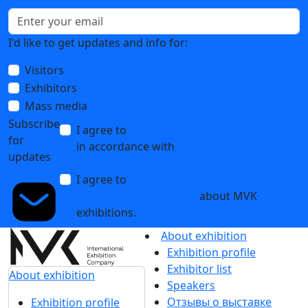
I'd like to get updates and info for:
Visitors
Exhibitors
Mass media
Subscribe
I agree to
the processing of personal data
for
in accordance with
the Personal Data
updates
Processing Policy
I agree to
receive notifications and
promotional messages
about MVK
exhibitions.
About exhibition
Exhibition profile
Exhibitor list
About exhibition
Speakers
Отзывы о выставке
Exhibition profile