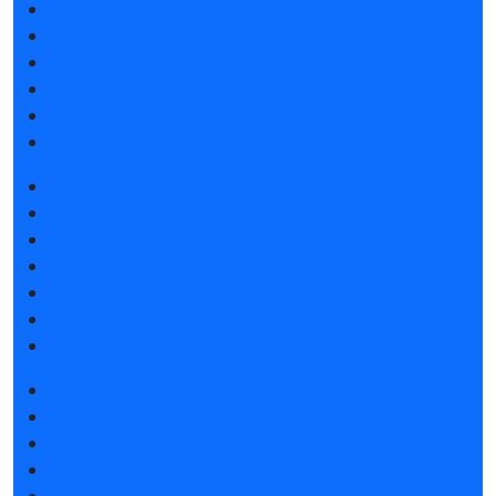
Speakers
Отзывы о выставке
Visitor's reviews - video
Sponsors and Partners
F.A.Q.
Contacts
Book a stand
Stands catalog
Participation grants
Tips for participating
Invite visitors to the stand
Hotels and visa support
LeadFrog app for exhibitors
Get e-ticket
Get e-ticket at the exhibition
Exhibitor list
2018