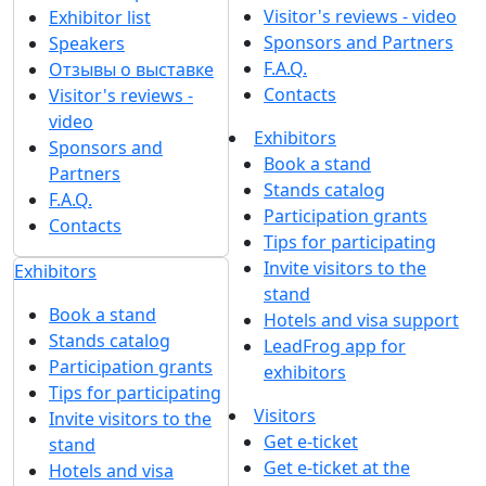
Visitor's reviews - video
Exhibitor list
Sponsors and Partners
Speakers
F.A.Q.
Отзывы о выставке
Contacts
Visitor's reviews -
video
Exhibitors
Sponsors and
Book a stand
Partners
Stands catalog
F.A.Q.
Participation grants
Contacts
Tips for participating
Invite visitors to the
Exhibitors
stand
Book a stand
Hotels and visa support
Stands catalog
LeadFrog app for
Participation grants
exhibitors
Tips for participating
Visitors
Invite visitors to the
Get e-ticket
stand
Get e-ticket at the
Hotels and visa