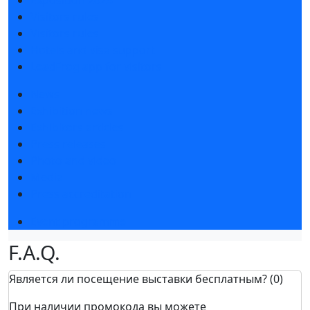
Exposition 2024
Visitors rules
Visitors rules
Hotels and visa support
LeadFrog app for visitors
News
Exhibition news
Exhibitors articles
Press releases
Photo and video
Media
Press accreditation
Event programme
F.A.Q.
Является ли посещение выставки бесплатным? (0)
При наличии промокода вы можете